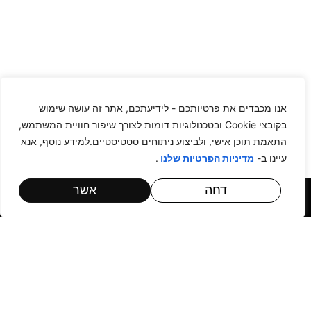
אנו מכבדים את פרטיותכם - לידיעתכם, אתר זה עושה שימוש
בקובצי Cookie ובטכנולוגיות דומות לצורך שיפור חוויית המשתמש,
התאמת תוכן אישי, ולביצוע ניתוחים סטטיסטיים.למידע נוסף, אנא
עיינו ב-
.
מדיניות הפרטיות שלנו
דחה
אשר
עורך דין אמנון פיראן – מומחה לניהול תביעות ביטוחי חיים:
עו"ד אמנון פיראן הינו בעל רקורד של למעלה כ- 25 שנה בענף
הביטוח, במהלכן הוא מילא שורה ארוכה של תפקידי ניהול שונים
בחברות הביטוח המובילות והגדולות ביותר בישראל. ההיכרות
המעמיקה של עורך הדין אמנון פיראן עם תחום הביטוח בישראל