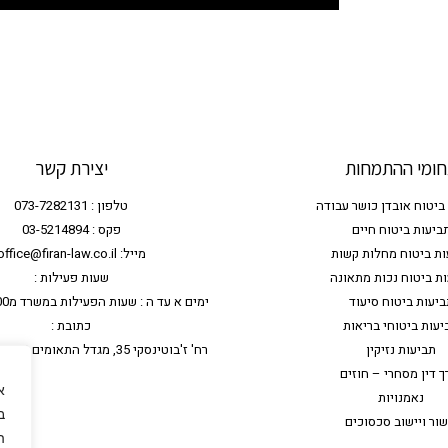
ומי ההתמחות
יצירת קשר
ביטוח אובדן כושר עבודה
טלפון : 073-7282131
ביעות ביטוח חיים
פקס : 03-5214894
ות ביטוח מחלות קשות
מייל: office@firan-law.co.il
ת ביטוח נכות מתאונה
שעות פעילות :
ביעות ביטוח סיעוד
ימים א עד ה : שעות הפעילות במשרד מ9:00 עד 17:00
יעות ביטוחי בריאות
כתובת :
תביעות נזיקין
רח' ז'בוטינסקי 35, מגדל התאומים 2 - קומה 7, רמת גן
ך דין מסחרי – חוזים
א
נאמנויות
שור ויישוב סכסוכים
ה