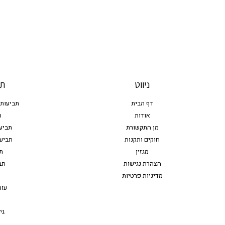
ניווט
תח
דף הבית
תביעות 
אודות
ת
מן התקשורת
תביע
חוקים ותקנות
תביעו
מגזין
ת
הצהרת נגישות
תב
מדיניות פרטיות
עור
גי