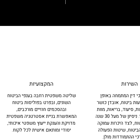
השירות
המקצועיות
י דין המתמחה באופן
שליטה משפטית רחבה בענפי הביטוח
ות ביטוח, אובדן כושר
השונים, ובפרט בפוליסות ביטוח
ת, סיעוד, בריאות, מוות
ובהסכמים חוזיים מורכבים,
וביטוח לאומי. ניסיון של מעל 30 שנה
המאפשרת בניית אסטרטגיה משפטית
ח, לצד היכרות עמוקה
מדויקת והענקת ייעוץ משפטי איכותי,
ביטוח, שיטות הפעולה
יסודי ומותאם אישית לכל לקוח.
כי ההתמודדות מולן.