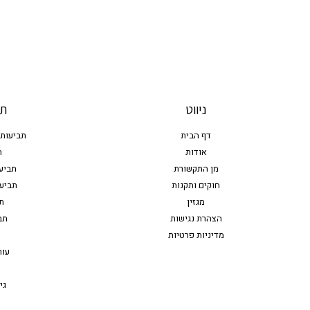
ניווט
תח
דף הבית
תביעות 
אודות
ת
מן התקשורת
תביע
חוקים ותקנות
תביעו
מגזין
ת
הצהרת נגישות
תב
מדיניות פרטיות
עור
גי