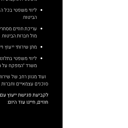
ליווי משפטי בכל הנ
הביטוח.
עריכת חוזים מסחריי
מול חברות הביטוח.
מתן שירותי ייעוץ וי
ליווי משפטי בתלונו
משרד "המפקח על הבי
ועוד מגוון רחב של שירות
סוכנים עצמאיים וחברות ב
לקביעת פגישת ייעוץ עם ע
חוזים, חייגו עוד היום:
054-4534903