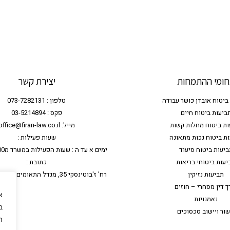
ומי ההתמחות
יצירת קשר
ביטוח אובדן כושר עבודה
טלפון : 073-7282131
ביעות ביטוח חיים
פקס : 03-5214894
ות ביטוח מחלות קשות
מייל: office@firan-law.co.il
ת ביטוח נכות מתאונה
שעות פעילות :
ביעות ביטוח סיעוד
ימים א עד ה : שעות הפעילות במשרד מ9:00 עד 17:00
יעות ביטוחי בריאות
כתובת :
תביעות נזיקין
רח' ז'בוטינסקי 35, מגדל התאומים 2 - קומה 7, רמת גן
ך דין מסחרי – חוזים
א
נאמנויות
שור ויישוב סכסוכים
ה