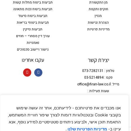
מן התקשורת
תביעות ביטוח מחלות קשות
חוקים ותקנות
תביעות ביטוח נכות מתאונה
מגזין
תביעות ביטוח סיעוד
הצהרת נגישות
תביעות ביטוחי בריאות
מדיניות פרטיות
תביעות נזיקין
עורך דין מסחרי – חוזים
נאמנויות
גישור ויישוב סכסוכים
יצירת קשר
עקבו אחרינו
טלפון : 073-7282131
פקס : 03-5214894
מייל: office@firan-law.co.il
שעות פעילות :
ימים א עד ה : שעות הפעילות במשרד
מ9:00 עד 17:00
אנו מכבדים את פרטיותכם - לידיעתכם, אתר זה עושה שימוש
כתובת :
בקובצי Cookie ובטכנולוגיות דומות לצורך שיפור חוויית המשתמש,
רח' ז'בוטינסקי 35, מגדל התאומים 2 -
קומה 7, רמת גן
התאמת תוכן אישי, ולביצוע ניתוחים סטטיסטיים.למידע נוסף, אנא
עיינו ב-
.
מדיניות הפרטיות שלנו