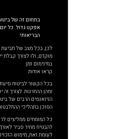
בתחום זה של ביטוח
אפקט גדול. כל יום 
הבריאותי.
לכן, בכל מצב של תביעת ב
מוקדם, ולו לצורך קבלת י
במינימום זמן.
קראו אודות
מעגלי הליוו
בכל הקשור לביטוח סיעודי
ומהן ההחרגות. לצורך זה 
הניואנסים הרבים של ביטוח
הסוכן בתהליכי ההתלבטות 
כל המומחים ממליצים לרכ
להבטיח מחיר סביר לאורך 
לעומת זאת, מימוש הזכויות