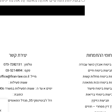
בשליחת הפרטים את/ה מאשר/ת את מדיניות 
ומי ההתמחות
יצירת קשר
ביטוח אובדן כושר עבודה
טלפון : 073-7282131
ביעות ביטוח חיים
פקס : 03-5214894
ות ביטוח מחלות קשות
מייל: office@firan-law.co.il
ת ביטוח נכות מתאונה
שעות פעילות :
ביעות ביטוח סיעוד
ימים א עד ה : שעות הפעילות במשרד מ9:00 עד 17:00
יעות ביטוחי בריאות
כתובת :
תביעות נזיקין
רח' ז'בוטינסקי 35, מגדל התאומים 2 - קומה 7, רמת גן
ך דין מסחרי – חוזים
א