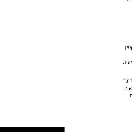
טין
עות
דובר
אות
ם