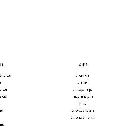
ניווט
תח
דף הבית
תביעות 
אודות
ת
מן התקשורת
תביע
חוקים ותקנות
תביעו
מגזין
ת
הצהרת נגישות
תב
מדיניות פרטיות
עור