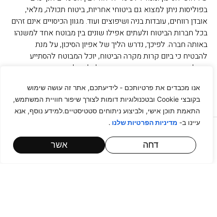
בפוליסות ניתן למצוא גם ביטוחי אחריות, ביטוח תכולה, מלאי,
אובדן רווחים, עובדות בניה ושיפוצים ועוד. מגוון הכיסויים אינם זהים
בכל חברות הביטוח ולעתים אפילו שונים בין מבוטח אחד למשנהו
באותה חברה. לפיכך, נדרש הליך של אפיון הסיכון, על מנת
להבטיח כי ביום קרות מקרה הביטוח, יוכל המבוטח להסתייע
בפוליסה אשר תהווה מבחינתו עוגן כלכלי. קל וחומר כאשר מקרה
הביטוח יכול לגרום להפסקת פעילותו של העסק ולנזק שגבוה פי
אנו מכבדים את פרטיותכם - לידיעתכם, אתר זה עושה שימוש
כמה מאשר הנזק הישיר שנגרם לרכוש עצמו.
בקובצי Cookie ובטכנולוגיות דומות לצורך שיפור חוויית המשתמש,
התאמת תוכן אישי, ולביצוע ניתוחים סטטיסטיים.למידע נוסף, אנא
עיינו ב-
.
מדיניות הפרטיות שלנו
דחה
אשר
לייעוץ ראשוני אנחנו כאן
אתם צריכים ייעוץ משפטי או יש לכם שאלה בנושא