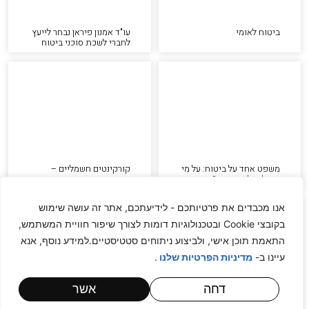
ביטוח לאומי
עו"ד אמנון פיראן נבחר לייעץ
לחברי לשכת סוכני ביטוח
משפט אחד על ביטוח: על מי
קורקינטים חשמליים –
מוטל נטל ההוכחה?
היבטי משפט וביטוח
אנו מכבדים את פרטיותכם - לידיעתכם, אתר זה עושה שימוש
בקובצי Cookie ובטכנולוגיות דומות לצורך שיפור חוויית המשתמש,
התאמת תוכן אישי, ולביצוע ניתוחים סטטיסטיים.למידע נוסף, אנא
עיינו ב-
.
מדיניות הפרטיות שלנו
דחה
אשר
גילוי מחלות קשות – מהו
עו"ד אמנון פיראן בא במייל